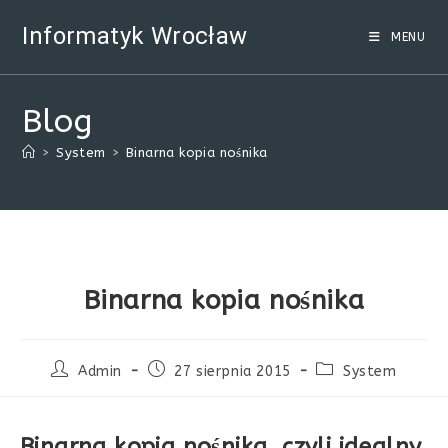
Skip
Informatyk Wrocław
to
MENU
content
Blog
>
System
>
Binarna kopia nośnika
Binarna kopia nośnika
Post
Post
Post
Admin
27 sierpnia 2015
System
author:
published:
category:
Binarna kopia nośnika, czyli idealny