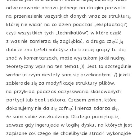
odwzorowanie obrazu jednego na drugim pozwala
na przeniesienie wszystkich danych wraz ze strukturą,
której nie widać na co dzień podczas „eksploatacji”,
czyli wszystkich tych „technikaliów”, w które część
z was nie zamierza się zagłębiać, a druga część ją
dobrze zna (jeżeli należysz do trzeciej grupy to daj
znać w komentarzach, może wystukam jakiś nudny,
teoretyczny wpis na ten temat ;)). Jest to szczególnie
ważne (o czym niestety sam się przekonałem :/) jeżeli
zabieracie się za modyfikacje struktury plików,
na przykład podczas odzyskiwania skasowanych
partycji lub boot sektora. Czasem zmian, które
dokonujemy nie da się cofnąć i nieraz zdarza się,
że sami sobie zaszkodzimy. Dlatego pamiętajcie,
zawsze gdy ingerujecie w logikę dysku, na których jest
zapisane coś czego nie chcielibyście stracić wykonajcie