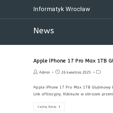
Skip
Informatyk Wrocław
to
content
News
Apple iPhone 17 Pro Max 1TB Gł
Post
Post
Post
Admin
26 kwietnia 2025
author:
published:
category:
Apple iPhone 17 Pro Max 1TB Głębinowy b
Link afiliacyjny. Kliknięcie w obrazek prze
Apple
Czytaj Dalej
IPhone