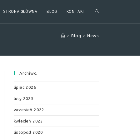
TOGGLE
STRONA GŁÓWNA
BLOG
KONTAKT
WEBSITE
>
Blog
>
News
SEARCH
Archiwa
lipiec 2026
luty 2025
wrzesień 2022
kwiecień 2022
listopad 2020