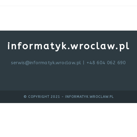
informatyk.wroclaw.pl
serwis@informatyk.wroclaw.pl
| +48 604 062 690
© COPYRIGHT 2021 - INFORMATYK.WROCLAW.PL