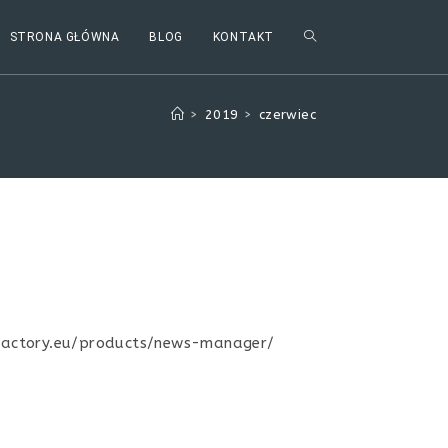
TOGGLE
STRONA GŁÓWNA
BLOG
KONTAKT
WEBSITE
>
2019
>
czerwiec
SEARCH
/dfactory.eu/products/news-manager/
up/