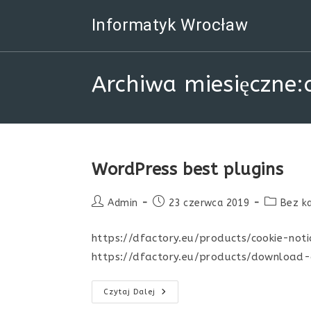
Skip
Informatyk Wrocław
to
content
Archiwa miesięczne:
WordPress best plugins
Post
Post
Post
Admin
23 czerwca 2019
Bez ka
author:
published:
category:
https://dfactory.eu/products/cookie-not
https://dfactory.eu/products/download
WordPress
Czytaj Dalej
Best