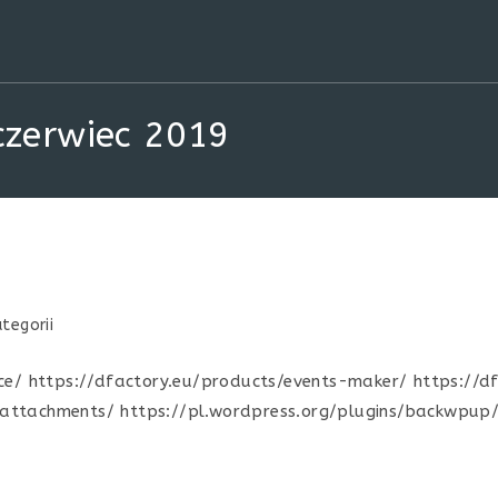
czerwiec 2019
tegorii
ice/ https://dfactory.eu/products/events-maker/ https:/
-attachments/ https://pl.wordpress.org/plugins/backwp