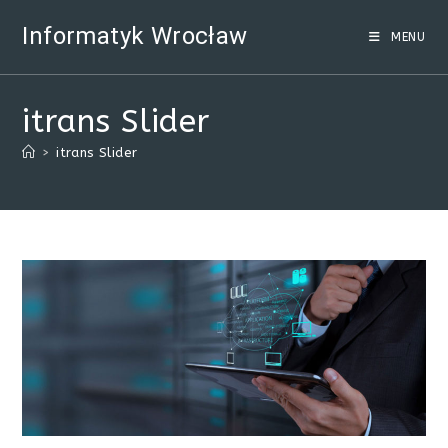
Skip
Informatyk Wrocław
to
MENU
content
itrans Slider
>
itrans Slider