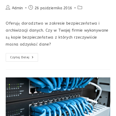
Post
Post
Post
Admin
26 października 2016
author:
published:
category:
Oferuję doradztwo w zakresie bezpieczeństwa i
archiwizacji danych. Czy w Twojej firmie wykonywane
są kopie bezpieczeństwa z których rzeczywiście
można odzyskać dane?
Czy
Czytaj Dalej
Twoja
Firma
Jest
Przygotowana
Na
Scenariusz
Awarii
Serwera
Lub
Komputerów.
Czy
Twoja
Dane
Są
Bezpieczne
?