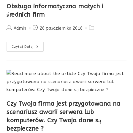
Obsługa informatyczna małych i
średnich firm
Post
Post
Post
Admin
26 października 2016
author:
published:
category:
Obsługa
Czytaj Dalej
Informatyczna
Małych
I
Średnich
Firm
Czy Twoja firma jest przygotowana na
scenariusz awarii serwera lub
komputerów. Czy Twoja dane są
bezpieczne ?