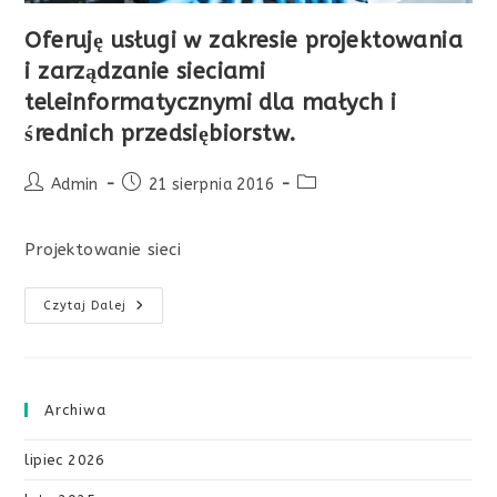
Oferuję usługi w zakresie projektowania
i zarządzanie sieciami
teleinformatycznymi dla małych i
średnich przedsiębiorstw.
Post
Post
Post
Admin
21 sierpnia 2016
author:
published:
category:
Projektowanie sieci
Oferuję
Czytaj Dalej
Usługi
W
Zakresie
Projektowania
I
Zarządzanie
Archiwa
Sieciami
Teleinformatycznymi
Dla
lipiec 2026
Małych
I
Średnich