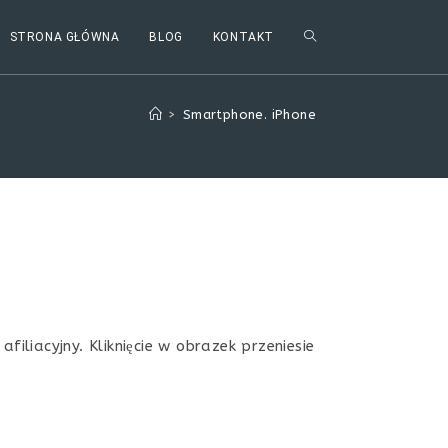
TOGGLE
STRONA GŁÓWNA
BLOG
KONTAKT
WEBSITE
>
Smartphone. iPhone
SEARCH
iliacyjny. Kliknięcie w obrazek przeniesie