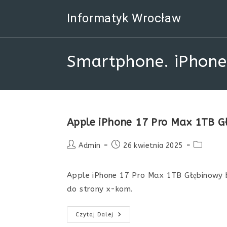
Skip
Informatyk Wrocław
to
content
Smartphone. iPhone
Apple iPhone 17 Pro Max 1TB Gł
Post
Post
Post
Admin
26 kwietnia 2025
author:
published:
category:
Apple iPhone 17 Pro Max 1TB Głębinowy błę
do strony x-kom.
Apple
Czytaj Dalej
IPhone