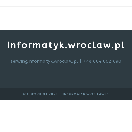
informatyk.wroclaw.pl
serwis@informatyk.wroclaw.pl
| +48 604 062 690
© COPYRIGHT 2021 - INFORMATYK.WROCLAW.PL