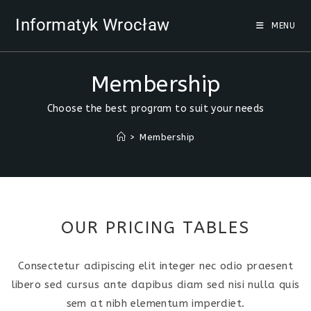
Informatyk Wrocław
MENU
Membership
Choose the best program to suit your needs
>
Membership
OUR PRICING TABLES
Consectetur adipiscing elit integer nec odio praesent
libero sed cursus ante dapibus diam sed nisi nulla quis
sem at nibh elementum imperdiet.