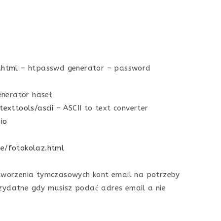
.html
– htpasswd generator – password
nerator haseł
texttools/ascii
– ASCII to text converter
io
je/fotokolaz.html
tworzenia tymczasowych kont email na potrzeby
 Przydatne gdy musisz podać adres email a nie