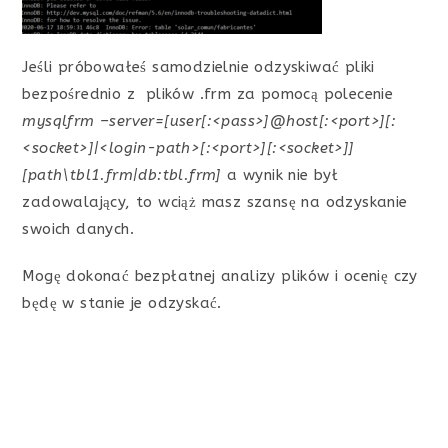
Jeśli próbowałeś samodzielnie odzyskiwać pliki
bezpośrednio z plików .frm za pomocą polecenie
mysqlfrm –server=[user[:<pass>]@host[:<port>][:
<socket>]|<login-path>[:<port>][:<socket>]]
[path\tbl1.frm|db:tbl.frm]
a wynik nie był
zadowalający, to wciąż masz szansę na odzyskanie
swoich danych.
Mogę dokonać bezpłatnej analizy plików i ocenię czy
będę w stanie je odzyskać.