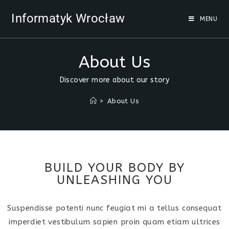
Informatyk Wrocław
MENU
About Us
Discover more about our story
>
About Us
BUILD YOUR BODY BY
UNLEASHING YOU
Suspendisse potenti nunc feugiat mi a tellus consequat
imperdiet vestibulum sapien proin quam etiam ultrices